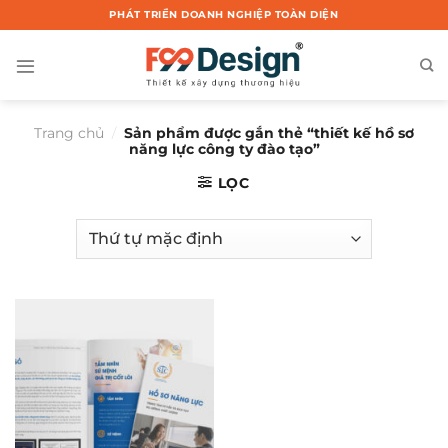
Chuyển
PHÁT TRIỂN DOANH NGHIỆP TOÀN DIỆN
đến
nội
dung
Trang chủ
/
Sản phẩm được gắn thẻ “thiết kế hồ sơ
năng lực công ty đào tạo”
LỌC