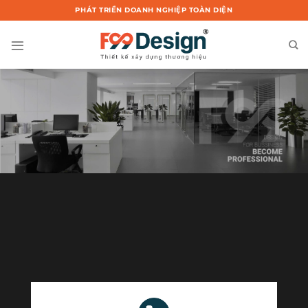
Chuyển
PHÁT TRIỂN DOANH NGHIỆP TOÀN DIỆN
đến
nội
dung