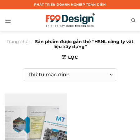
Chuyển
PHÁT TRIỂN DOANH NGHIỆP TOÀN DIỆN
đến
nội
dung
Trang chủ
/
Sản phẩm được gắn thẻ “HSNL công ty vật
liệu xây dựng”
LỌC