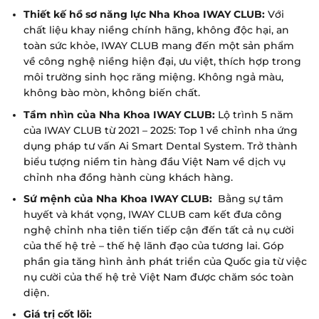
Thiết kế hồ sơ năng lực Nha Khoa IWAY CLUB:
Với
chất liệu khay niềng chính hãng, không độc hại, an
toàn sức khỏe, IWAY CLUB mang đến một sản phẩm
về công nghệ niềng hiện đại, ưu việt, thích hợp trong
môi trường sinh học răng miệng. Không ngả màu,
không bào mòn, không biến chất.
Tầm nhìn của Nha Khoa IWAY CLUB:
Lộ trình 5 năm
của IWAY CLUB từ 2021 – 2025:
Top 1 về chỉnh nha ứng
dụng pháp tư vấn Ai Smart Dental System. Trở thành
biểu tượng niềm tin hàng đầu Việt Nam về dịch vụ
chỉnh nha đồng hành cùng khách hàng.
Sứ mệnh của Nha Khoa IWAY CLUB:
Bằng sự tâm
huyết và khát vọng, IWAY CLUB cam kết đưa công
nghệ chỉnh nha tiên tiến tiếp cận đến tất cả nụ cười
của thế hệ trẻ – thế hệ lãnh đạo của tương lai. Góp
phần gia tăng hình ảnh phát triển của Quốc gia từ việc
nụ cười của thế hệ trẻ Việt Nam được chăm sóc toàn
diện.
Giá trị cốt lõi: