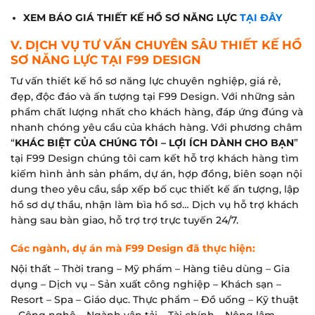
XEM BÁO GIÁ THIẾT KẾ HỒ SƠ NĂNG LỰC
TẠI ĐÂY
V. DỊCH VỤ TƯ VẤN CHUYÊN SÂU THIẾT KẾ HỒ
SƠ NĂNG LỰC TẠI F99 DESIGN
Tư vấn thiết kế hồ sơ năng lực chuyên nghiệp, giá rẻ,
đẹp, độc đáo và ấn tượng tại F99 Design. Với những sản
phẩm chất lượng nhất cho khách hàng, đáp ứng đúng và
nhanh chóng yêu cầu của khách hàng. Với phương châm
“
KHÁC BIỆT CỦA CHÚNG TÔI – LỢI ÍCH DÀNH CHO BẠN
”
tại F99 Design chúng tôi cam kết hỗ trợ khách hàng tìm
kiếm hình ảnh sản phẩm, dự án, hợp đồng, biên soạn nội
dung theo yêu cầu, sắp xếp bố cục thiết kế ấn tượng, lập
hồ sơ dự thầu, nhận làm bìa hồ sơ… Dịch vụ hỗ trợ khách
hàng sau bàn giao, hỗ trợ trợ trực tuyến 24/7.
Các ngành, dự án mà F99 Design đã thực hiện:
Nội thất – Thời trang – Mỹ phẩm – Hàng tiêu dùng – Gia
dụng – Dịch vụ – Sản xuất công nghiệp – Khách sạn –
Resort – Spa – Giáo dục. Thực phẩm – Đồ uống – Kỹ thuật