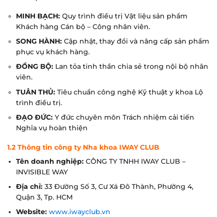
MINH BẠCH:
Quy trình điều trị Vật liệu sản phẩm
Khách hàng Cán bộ – Công nhân viên.
SONG HÀNH:
Cập nhật, thay đổi và nâng cấp sản phẩm
phục vụ khách hàng.
ĐỒNG BỘ:
Lan tỏa tinh thần chia sẻ trong nội bộ nhân
viên.
TUÂN THỦ:
Tiêu chuẩn công nghệ Kỹ thuật y khoa Lộ
trình điều trị.
ĐẠO ĐỨC:
Y đức chuyên môn Trách nhiệm cải tiến
Nghĩa vụ hoàn thiện
1.2 Thông tin công ty Nha khoa IWAY CLUB
Tên doanh nghiệp:
CÔNG TY TNHH IWAY CLUB –
INVISIBLE WAY
Địa chỉ:
33 Đường Số 3, Cư Xá Đô Thành, Phường 4,
Quận 3, Tp. HCM
Website:
www.iwayclub.vn