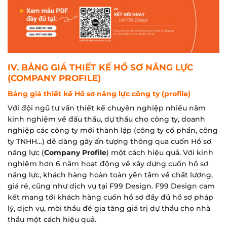
IV. BẢNG GIÁ THIẾT KẾ HỒ SƠ NĂNG LỰC
(COMPANY PROFILE)
Bảng giá thiết kế Hồ sơ năng lực công ty (profile)
Với đội ngũ tư vấn thiết kế chuyên nghiệp nhiều năm
kinh nghiệm về đấu thầu, dự thầu cho công ty, doanh
nghiệp các công ty mới thành lập (công ty cổ phần, công
ty TNHH…) dễ dàng gây ấn tượng thông qua cuốn Hồ sơ
năng lực (
Company Profile
) một cách hiệu quả. Với kinh
nghiệm hơn 6 năm hoạt động về xây dựng cuốn hồ sơ
năng lực, khách hàng hoàn toàn yên tâm về chất lượng,
giá rẻ, cũng như dịch vụ tại F99 Design. F99 Design cam
kết mang tới khách hàng cuốn hồ sơ đầy đủ hồ sơ pháp
lý, dịch vụ, mời thầu để gia tăng giá trị dự thầu cho nhà
thầu một cách hiệu quả.