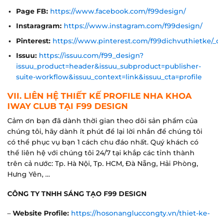
Page FB:
https://www.facebook.com/f99design/
Instaragram:
https://www.instagram.com/f99design/
Pinterest:
https://www.pinterest.com/f99dichvuthietke/_
Issuu:
https://issuu.com/f99_design?
issuu_product=header&issuu_subproduct=publisher-
suite-workflow&issuu_context=link&issuu_cta=profile
VII. LIÊN HỆ THIẾT KẾ
PROFILE NHA KHOA
IWAY CLUB
TẠI F99 DESIGN
Cảm ơn bạn đã dành thời gian theo dõi sản phẩm của
chúng tôi, hãy dành ít phút để lại lời nhắn để chúng tôi
có thể phục vụ bạn 1 cách chu đáo nhất. Quý khách có
thể liên hệ với chúng tôi 24/7 tại khắp các tỉnh thành
trên cả nước: Tp. Hà Nội, Tp. HCM, Đà Nẵng, Hải Phòng,
Hưng Yên, …
CÔNG TY TNHH SÁNG TẠO F99 DESIGN
–
Website Profile:
https://hosonangluccongty.vn/thiet-ke-