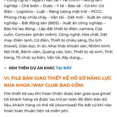
– Công nghệ – Ngành vận tải – Tài chính – Nông lâm
nghiệp – Chế biến – Dược – Y tế – Bảo vệ – Cơ khí- Cơ
điện – Logistics – Luật – Năng lượng mặt trời – PCCC.
Phòng cháy chữa cháy – Vận tải – Dệt mối – Xuất ăn công
nghiệp – Bất động sản (BĐS) – Xuất ăn công nghiệp –
Bảo hộ lao động – Lắp đặt thiết bị điện, camera, Cửa
cuốn, Comuter (phần mềm). Công nghệ, Hóa chất, Dệt
may. Điện lạnh, Cơ điện, Thiết bị chiếu sáng, Du lịch
(travel), Giáo dục, In ấn, Khai thác khoán sản, Nhôm kính.
Nội thất, Bệnh viện, Quảng cáo, Sơn, Thiết bị vệ sinh, Thời
trang, Tổ chức sự kiện, Vận tải, Xây dựng,…
XEM THÊM DỰ ÁN KHÁC
TẠI ĐÂY
VI. FILE BÀN GIAO THIẾT KẾ HỒ SƠ NĂNG LỰC
NHA KHOA IWAY CLUB
BAO GỒM:
File thiết kế sau khi hoàn thiện được bàn giao qua gmail
tới khách hàng và được lưu trữ an toàn để đảm bảo dữ
liệu, khách hàng có thể tải (download) file bất cứ khi nào
hoàn toàn thuận tiện và miễn phí.